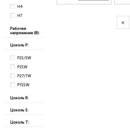
H4
H7
«
Рабочее
напряжение (В):
Цоколь P:
P21/5W
P21W
P27/7W
PY21W
Цоколь R:
Цоколь S:
Цоколь T: