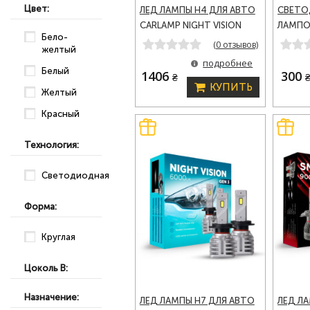
Цвет:
ЛЕД ЛАМПЫ H4 ДЛЯ АВТО
СВЕТО
CARLAMP NIGHT VISION
ЛАМПО
Бело-
GEN 3 LED АВТОЛАМПЫ
210LM 
(0 отзывов)
желтый
6000 LM 5500 K (NVG3H4)
CANBUS
подробнее
Белый
1406
300
₴
КУПИТЬ
Желтый
Красный
Технология:
Светодиодная
Форма:
Круглая
Цоколь B:
Назначение:
ЛЕД ЛАМПЫ H7 ДЛЯ АВТО
ЛЕД Л