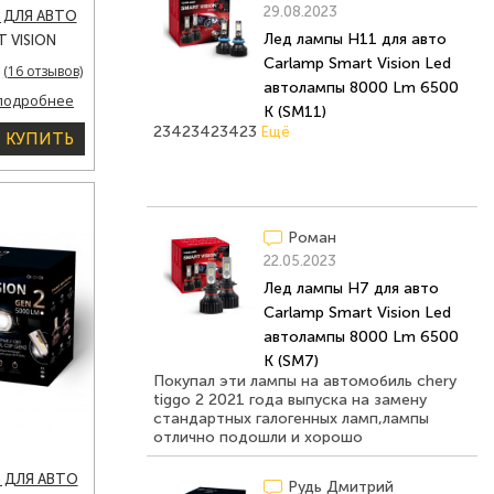
29.08.2023
 ДЛЯ АВТО
Лед лампы H11 для авто
 VISION
Carlamp Smart Vision Led
ТОЛАМПЫ
(16 отзывов)
автолампы 8000 Lm 6500
 (NVGH7)
подробнее
K (SM11)
23423423423
Ещё
КУПИТЬ
Роман
22.05.2023
Лед лампы H7 для авто
Carlamp Smart Vision Led
автолампы 8000 Lm 6500
K (SM7)
Покупал эти лампы на автомобиль chery
tiggo 2 2021 года выпуска на замену
стандартных галогенных ламп,лампы
отлично подошли и хорошо
светят,рекомендую на данную машину.
Ещё
 ДЛЯ АВТО
Рудь Дмитрий