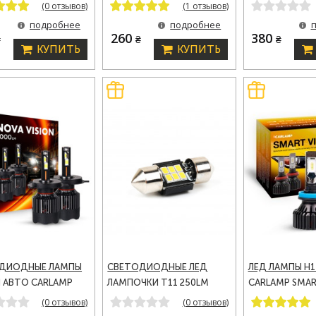
36W 12-24V
39ММ СОФИТКА CARLAMP
450LM 9-18V C
(0 отзывов)
(1 отзывов)
MP
CANBUS (SJ-K6-39ММ)
ШТ (2FT18-T15
подробнее
подробнее
260
380
₴
₴
₴
КУПИТЬ
КУПИТЬ
ДИОДНЫЕ ЛАМПЫ
СВЕТОДИОДНЫЕ ЛЕД
ЛЕД ЛАМПЫ H1
Я АВТО CARLAMP
ЛАМПОЧКИ T11 250LM
CARLAMP SMAR
ISION LED
28ММ СОФИТКА CARLAMP
LED АВТОЛАМП
(0 отзывов)
(0 отзывов)
АМПЫ 6500 K 6000
CANBUS (SJ-K6-28ММ)
4000 K (SM11Y)