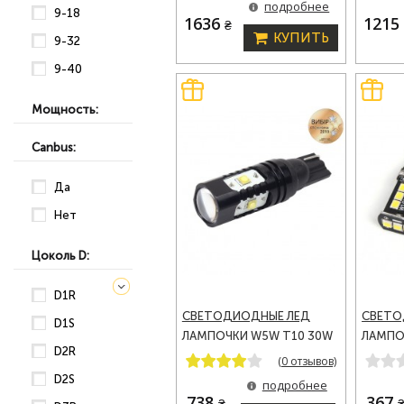
подробнее
9-18
K (SMGHB3)
LM (NO
1636
121
₴
КУПИТЬ
9-32
9-40
Мощность:
Canbus:
Да
Нет
Цоколь D:
D1R
СВЕТОДИОДНЫЕ ЛЕД
СВЕТО
D1S
ЛАМПОЧКИ W5W T10 30W
ЛАМПО
D2R
680LM 12-24V CARLAMP
465LM 
(0 отзывов)
8G-SERIES (8G-T10-30W)
SERIES
D2S
подробнее
738
367
₴