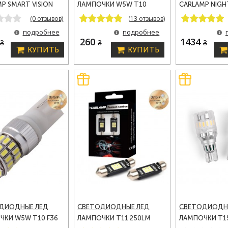
P SMART VISION
ЛАМПОЧКИ W5W T10
CARLAMP NIGHT
 LED АВТОЛАМПЫ
210LM 9-16V CARLAMP
GEN 2 LED АВ
(0 отзывов)
(13 отзывов)
M 6500 K (SMG3H7)
CANBUS (T103020)
5000 LM 5500K
подробнее
подробнее
0
260
1434
₴
₴
₴
КУПИТЬ
КУПИТЬ
ДИОДНЫЕ ЛЕД
СВЕТОДИОДНЫЕ ЛЕД
СВЕТОДИОДН
ЧКИ W5W T10 F36
ЛАМПОЧКИ T11 250LM
ЛАМПОЧКИ T1