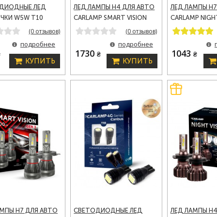
ДИОДНЫЕ ЛЕД
ЛЕД ЛАМПЫ H4 ДЛЯ АВТО
ЛЕД ЛАМПЫ H7
ЧКИ W5W T10
CARLAMP SMART VISION
CARLAMP NIGHT
12-24V CARLAMP
GEN 3 LED АВТОЛАМПЫ
GEN 2 LED АВ
(0 отзывов)
(0 отзывов)
 (T103020(24))
9000 LM 6500 K (SMG3H4)
5000 LM 5500K
подробнее
подробнее
1730
1043
₴
₴
₴
КУПИТЬ
КУПИТЬ
АМПЫ H7 ДЛЯ АВТО
СВЕТОДИОДНЫЕ ЛЕД
ЛЕД ЛАМПЫ H4