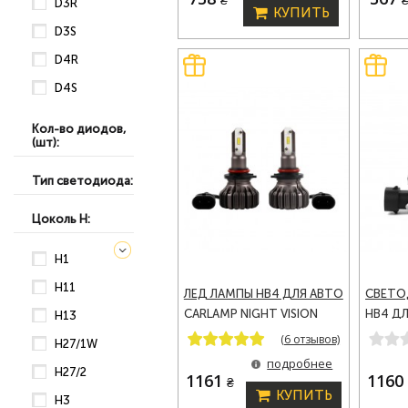
D3R
КУПИТЬ
D3S
D4R
D4S
Кол-во диодов,
(шт):
Тип светодиода:
Цоколь H:
H1
H11
ЛЕД ЛАМПЫ HB4 ДЛЯ АВТО
СВЕТО
CARLAMP NIGHT VISION
HB4 Д
H13
GEN 2 LED АВТОЛАМПЫ
CRYSTA
(6 отзывов)
H27/1W
5000 LM 5500K (NVGHB4)
АВТОЛ
подробнее
H27/2
K (CVH
1161
116
₴
КУПИТЬ
H3