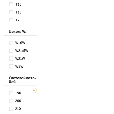
T10
T15
T20
Цоколь W:
W16W
W21/5W
W21W
W5W
Световой поток
(Lm):
190
200
210