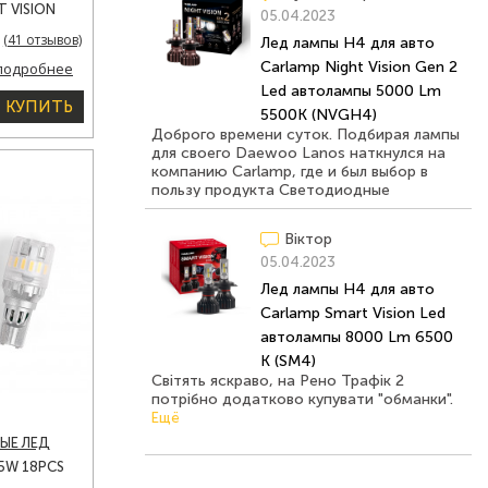
 VISION
05.04.2023
ТОЛАМПЫ
(41 отзывов)
Лед лампы H4 для авто
 (NVGH4)
Carlamp Night Vision Gen 2
подробнее
Led автолампы 5000 Lm
КУПИТЬ
5500K (NVGH4)
Доброго времени суток. Подбирая лампы
для своего Daewoo Lanos наткнулся на
компанию Carlamp, где и был выбор в
пользу продукта Светодиодные
автолампы H4 Carlamp LED Night Vision
Gen2 Led для авто 5500 K 5000 Лм
Віктор
(NVGH4). Менеджер компании
05.04.2023
молниеносно отреагировал,
проконсультировал и довёл до меня
Лед лампы H4 для авто
информацию по поводу соответствия
Carlamp Smart Vision Led
ламп с моим авто. Вообщем я остался
автолампы 8000 Lm 6500
доволен и теперь галоген для меня "всё".
Спасибо Carlamp.
Ещё
K (SM4)
Світять яскраво, на Рено Трафік 2
потрібно додатково купувати "обманки".
Ещё
ЫЕ ЛЕД
5W 18PCS