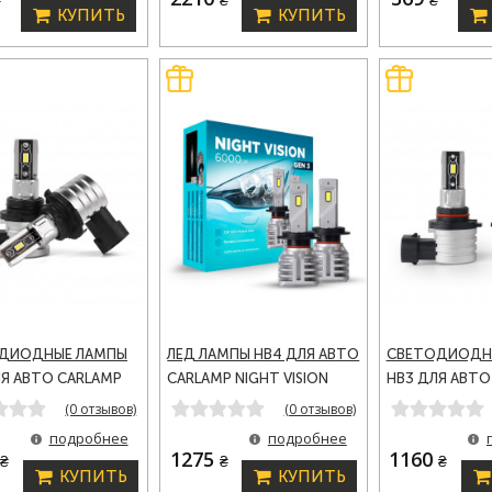
КУПИТЬ
КУПИТЬ
ДИОДНЫЕ ЛАМПЫ
ЛЕД ЛАМПЫ HB4 ДЛЯ АВТО
СВЕТОДИОДН
ЛЯ АВТО CARLAMP
CARLAMP NIGHT VISION
HB3 ДЛЯ АВТО
L VISION LED
GEN 3 LED АВТОЛАМПЫ
CRYSTAL VISION
(0 отзывов)
(0 отзывов)
АМПЫ 5000 LM 6000
6000 LM 5500 K (NVG3HB4)
АВТОЛАМПЫ 50
подробнее
подробнее
B4)
K (CVHB3)
0
1275
1160
₴
₴
₴
КУПИТЬ
КУПИТЬ