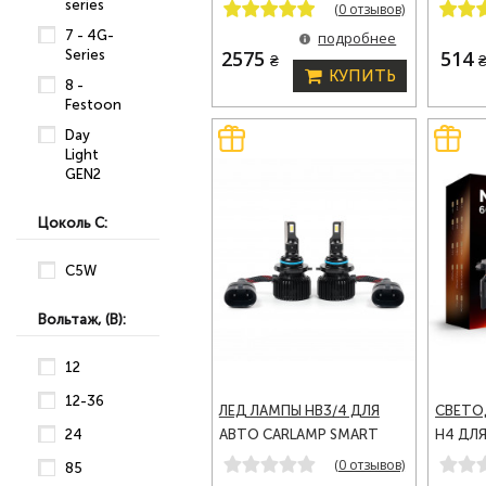
ULTRA VISION LED
440LM 
series
(0 отзывов)
АВТОЛАМПЫ 9400 LM
CARLA
7 - 4G-
подробнее
6000 K (UVH4)
2575
514
Series
₴
КУПИТЬ
8 -
Festoon
Day
Light
GEN2
Цоколь C:
C5W
Вольтаж, (В):
12
12-36
ЛЕД ЛАМПЫ HB3/4 ДЛЯ
СВЕТО
24
АВТО CARLAMP SMART
H4 ДЛ
VISION GEN 2 LED
NOVA V
(0 отзывов)
85
АВТОЛАМПЫ 8000 LM 6500
АВТОЛ