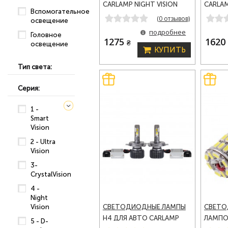
CARLAMP NIGHT VISION
CARLAM
Вспомогательное
GEN 3 LED АВТОЛАМПЫ
GEN 3
(0 отзывов)
освещение
6000 LM 5500 K (NVG3H7)
9000 L
подробнее
Головное
1275
162
₴
освещение
КУПИТЬ
Тип света:
Серия:
1 -
Smart
Vision
2 - Ultra
Vision
3-
CrystalVision
4 -
Night
Vision
СВЕТОДИОДНЫЕ ЛАМПЫ
СВЕТО
H4 ДЛЯ АВТО CARLAMP
ЛАМПО
5 - D-