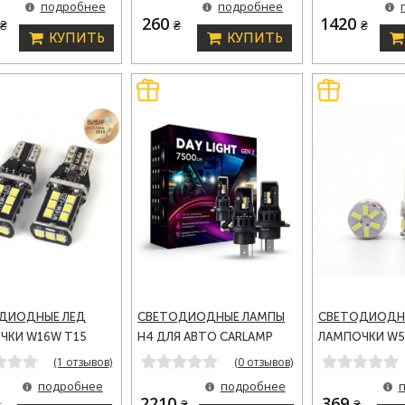
подробнее
подробнее
VH4)
5
260
1420
₴
₴
₴
КУПИТЬ
КУПИТЬ
ДИОДНЫЕ ЛЕД
СВЕТОДИОДНЫЕ ЛАМПЫ
СВЕТОДИОДН
ЧКИ W16W T15
H4 ДЛЯ АВТО CARLAMP
ЛАМПОЧКИ W5W
9-16V CARLAMP 3G-
DAY LIGHT GEN 2 LED
240LM 9-16V 
(1 отзывов)
(0 отзывов)
АВТОЛАМПЫ 5800K 7500
подробнее
подробнее
LM (DLG2H4)
2210
369
₴
₴
₴