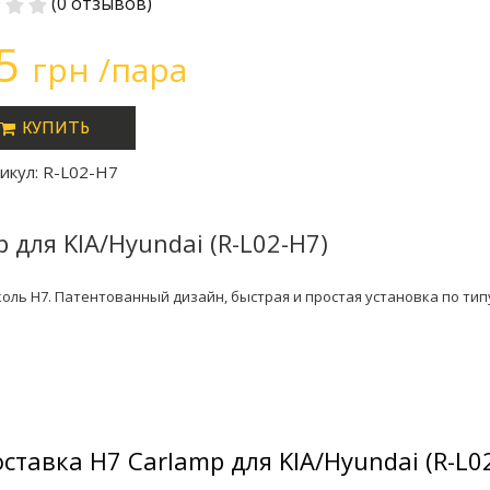
(0 отзывов)
.5
грн /пара
КУПИТЬ
икул: R-L02-H7
для KIA/Hyundai (R-L02-H7)
оль H7. Патентованный дизайн, быстрая и простая установка по тип
тавка H7 Carlamp для KIA/Hyundai (R-L0