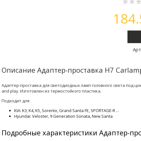
184
Арт
Описание Адаптер-проставка H7 Carlamp 
Адаптер-проставка для светодиодных ламп головного света под цок
and play. Изготовлен из термостойкого пластика.
Подходит для:
KIA: K3, K4, K5, Sorento, Grand Santa FE, SPORTAGE-R ...
Hyundai: Veloster, 9 Generation Sonata, New Santa
Подробные характеристики Адаптер-прос