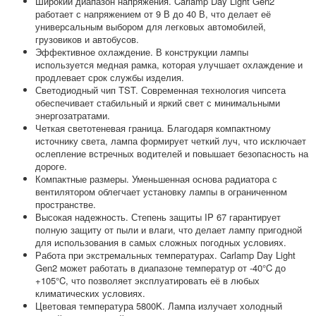
Широкий диапазон напряжения. Carlamp Day Light Gen2
работает с напряжением от 9 В до 40 В, что делает её
универсальным выбором для легковых автомобилей,
грузовиков и автобусов.
Эффективное охлаждение. В конструкции лампы
используется медная рамка, которая улучшает охлаждение и
продлевает срок службы изделия.
Светодиодный чип TST. Современная технология чипсета
обеспечивает стабильный и яркий свет с минимальными
энергозатратами.
Четкая светотеневая граница. Благодаря компактному
источнику света, лампа формирует четкий луч, что исключает
ослепление встречных водителей и повышает безопасность на
дороге.
Компактные размеры. Уменьшенная основа радиатора с
вентилятором облегчает установку лампы в ограниченном
пространстве.
Высокая надежность. Степень защиты IP 67 гарантирует
полную защиту от пыли и влаги, что делает лампу пригодной
для использования в самых сложных погодных условиях.
Работа при экстремальных температурах. Carlamp Day Light
Gen2 может работать в диапазоне температур от -40°C до
+105°C, что позволяет эксплуатировать её в любых
климатических условиях.
Цветовая температура 5800K. Лампа излучает холодный