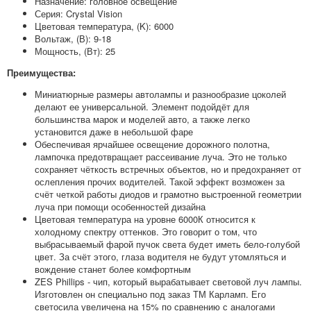
Назначение: головное освещение
Серия: Crystal Vision
Цветовая температура, (K): 6000
Вольтаж, (В): 9-18
Мощность, (Вт): 25
Преимущества:
Миниатюрные размеры автолампы и разнообразие цоколей
делают ее универсальной. Элемент подойдёт для
большинства марок и моделей авто, а также легко
установится даже в небольшой фаре
Обеспечивая ярчайшее освещение дорожного полотна,
лампочка предотвращает рассеивание луча. Это не только
сохраняет чёткость встречных объектов, но и предохраняет от
ослепления прочих водителей. Такой эффект возможен за
счёт четкой работы диодов и грамотно выстроенной геометрии
луча при помощи особенностей дизайна
Цветовая температура на уровне 6000К относится к
холодному спектру оттенков. Это говорит о том, что
выбрасываемый фарой пучок света будет иметь бело-голубой
цвет. За счёт этого, глаза водителя не будут утомляться и
вождение станет более комфортным
ZES Phillips - чип, который вырабатывает световой луч лампы.
Изготовлен он специально под заказ ТМ Карламп. Его
светосила увеличена на 15% по сравнению с аналогами